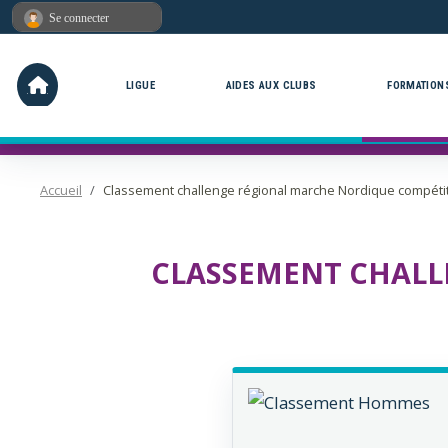
Panneau de gestion des cookies
Se connecter
LIGUE
AIDES AUX CLUBS
FORMATION
Accueil
Classement challenge régional marche Nordique compéti
CLASSEMENT CHALL