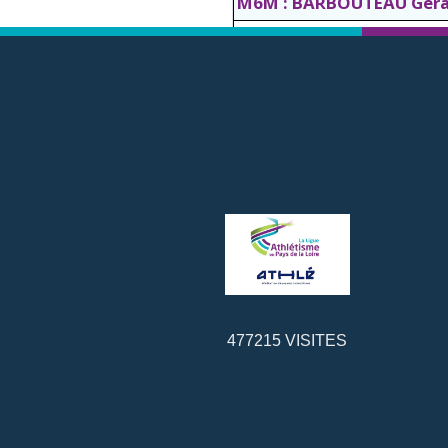
M6M : BARBOUTEAU Géra
M7M : BERTRON Alain
M8M : CHAILLET Jean-Mic
M9M : MONNEREAU Jean
477215
VISITES