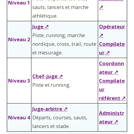
Niveau 1
sauts, lancers et marche
↗
athlétique.
Juge ↗
Opérateur
Piste, running, marche
↗
Niveau 2
nordique, cross, trail, route
Compilate
et mesurage.
ur ↗
Coordonn
ateur ↗
Chef-juge ↗
Niveau 3
Compilate
Piste et running.
ur
référent ↗
Juge-arbitre ↗
Administr
Niveau 4
Départs, courses, sauts,
ateur ↗
lancers et stade.