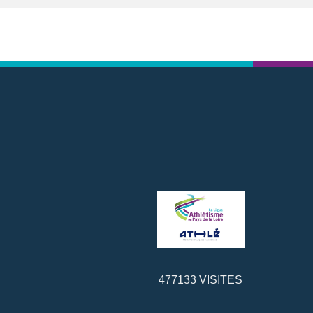
LABELS RUNNING
477133
VISITES