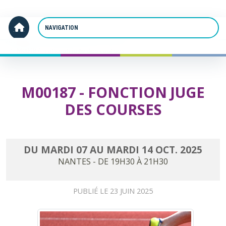
Panneau de gestion des cookies
Accueil
M00187 - Fonction Juge des courses
M00187 - FONCTION JUGE
DES COURSES
DU
MARDI
07
AU
MARDI
14
OCT.
2025
NANTES
- DE 19H30 À 21H30
PUBLIÉ LE
23 JUIN 2025