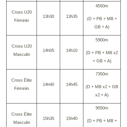
4550m
Cross U20
13h30
13h35
(D + PB + MB +
Féminin
GB + A)
5900m
Cross U20
14h05
14h10
(D + PB + MB x2
Masculin
+ GB + A)
7350m
Cross Élite
14h40
14h45
(D + MB x2 + GB
Féminin
x2 + A)
9050m
Cross Élite
15h35
15h40
(D + PB + MB +
Masculin