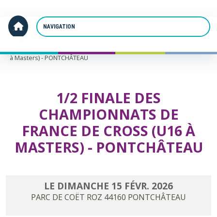
Panneau de gestion des cookies
Accueil
1/2 Finale des Championnats de France de Cross (U16
à Masters) - PONTCHÂTEAU
1/2 FINALE DES
CHAMPIONNATS DE
FRANCE DE CROSS (U16 À
MASTERS) - PONTCHÂTEAU
LE
DIMANCHE
15
FÉVR.
2026
PARC DE COËT ROZ
44160
PONTCHÂTEAU