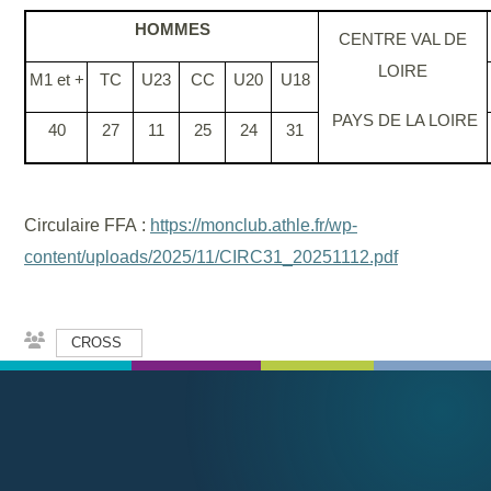
HOMMES
CENTRE VAL DE
LOIRE
M1 et +
TC
U23
CC
U20
U18
PAYS DE LA LOIRE
40
27
11
25
24
31
Circulaire FFA :
https://monclub.athle.fr/wp-
content/uploads/2025/11/CIRC31_20251112.pdf
CROSS