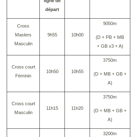
ligne de
départ
9050m
Cross
Masters
9h55
10h00
(D + PB + MB
Masculin
+ GB x3 + A)
3750m
Cross court
10h50
10h55
(D + MB + GB +
Féminin
A)
3750m
Cross court
11h15
11h20
(D + MB + GB +
Masculin
A)
3200m