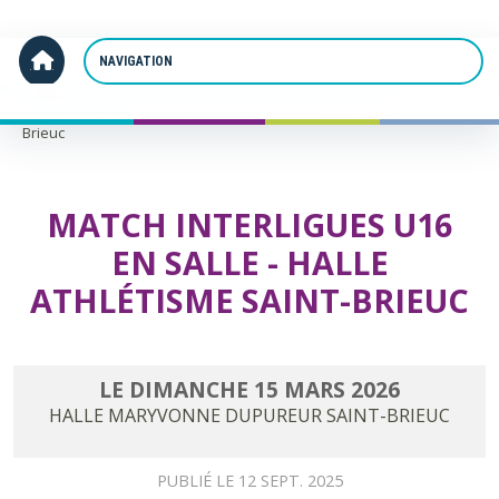
Panneau de gestion des cookies
Accueil
Match Interligues U16 en salle - Halle Athlétisme Saint-
Brieuc
MATCH INTERLIGUES U16
EN SALLE - HALLE
ATHLÉTISME SAINT-BRIEUC
LE
DIMANCHE
15
MARS
2026
HALLE MARYVONNE DUPUREUR
SAINT-BRIEUC
PUBLIÉ LE
12 SEPT. 2025