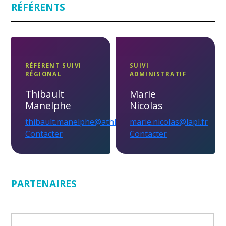
RÉFÉRENTS
RÉFÉRENT SUIVI
SUIVI
RÉGIONAL
ADMINISTRATIF
Thibault
Marie
Manelphe
Nicolas
thibault.manelphe@athle.fr
marie.nicolas@lapl.fr
Contacter
Contacter
PARTENAIRES